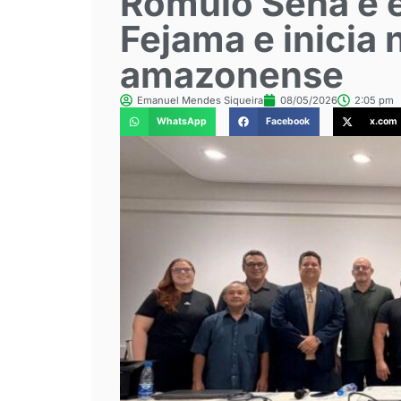
Rômulo Sena é e
Fejama e inicia 
amazonense
Emanuel Mendes Siqueira
08/05/2026
2:05 pm
WhatsApp
Facebook
x.com