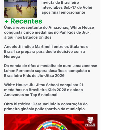
invicta do Brasileiro
Interclubes Sub-17 de Vôlei
após final emocionante
+ Recentes
Única representante do Amazonas, White House
conquista cinco medalhas no Pan Kids de Jiu-
Jítsu, nos Estados Unidos
Ancelotti indica Martinelli entre os titulares e
Brasil se prepara para duelo decisivo com a
Noruega
Da venda de rifas à medalha de ouro: amazonense
Lohan Fernando supera desafios e conquista o
Brasileiro Kids de Jiu-Jítsu 2026
White House Jiu-Jitsu School conquista 21
medalhas no Brasileiro Kids 2026 e coloca
Amazonas no Top 6 nacional
Obra histórica: Carauari inicia construção do
primeiro ginásio poliesportivo do município