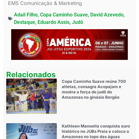
EMS Comunicação & Marketing
Adail Filho
,
Copa Caminho Suave
,
David Azevedo
,
Destaque
,
Eduardo Assis
,
Judô
Relacionados
Copa Caminho Suave reúne 700
atletas, consagra Acopajam e
mostra a força do judô do
Amazonas no ginásio Bergão
Kathleen Manoella conquista ouro
histórico no JUBs Praia e coloca o
Amazonas no topo das águas