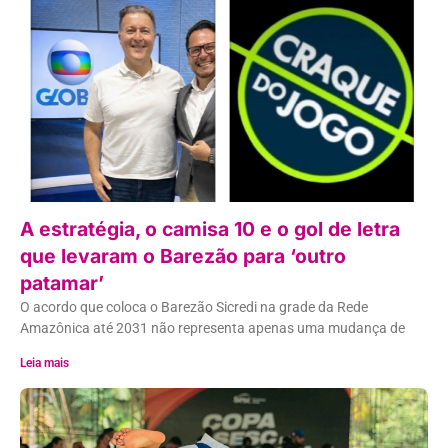
A estratégia, o camisa 10 e o gol de letra
que levaram o Barezão para ‘outro
patamar’
O acordo que coloca o Barezão Sicredi na grade da Rede
Amazônica até 2031 não representa apenas uma mudança de
Leia mais