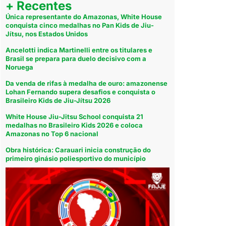
+ Recentes
Única representante do Amazonas, White House
conquista cinco medalhas no Pan Kids de Jiu-
Jítsu, nos Estados Unidos
Ancelotti indica Martinelli entre os titulares e
Brasil se prepara para duelo decisivo com a
Noruega
Da venda de rifas à medalha de ouro: amazonense
Lohan Fernando supera desafios e conquista o
Brasileiro Kids de Jiu-Jítsu 2026
White House Jiu-Jitsu School conquista 21
medalhas no Brasileiro Kids 2026 e coloca
Amazonas no Top 6 nacional
Obra histórica: Carauari inicia construção do
primeiro ginásio poliesportivo do município