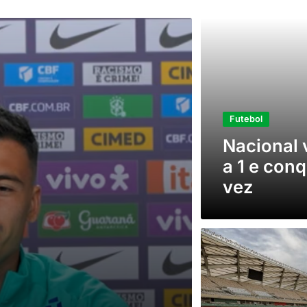
Futebol
Nacional
a 1 e conq
vez