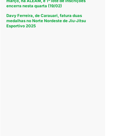
março, na ALEAM, e 1º lote de inscrições
encerra nesta quarta (19/02)
Davy Ferreira, de Carauari, fatura duas
medalhas no Norte Nordeste de Jiu-Jítsu
Esportivo 2025