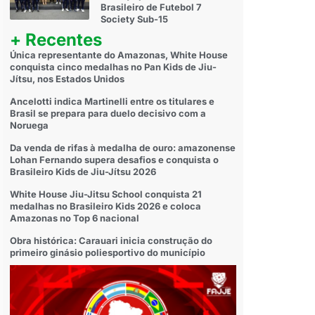
Brasileiro de Futebol 7
Society Sub-15
+ Recentes
Única representante do Amazonas, White House
conquista cinco medalhas no Pan Kids de Jiu-
Jítsu, nos Estados Unidos
Ancelotti indica Martinelli entre os titulares e
Brasil se prepara para duelo decisivo com a
Noruega
Da venda de rifas à medalha de ouro: amazonense
Lohan Fernando supera desafios e conquista o
Brasileiro Kids de Jiu-Jítsu 2026
White House Jiu-Jitsu School conquista 21
medalhas no Brasileiro Kids 2026 e coloca
Amazonas no Top 6 nacional
Obra histórica: Carauari inicia construção do
primeiro ginásio poliesportivo do município