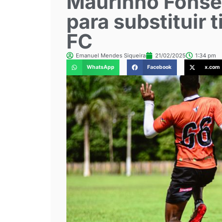
Maurinho Fonsec
para substituir t
FC
Emanuel Mendes Siqueira
21/02/2025
1:34 pm
WhatsApp
Facebook
x.com