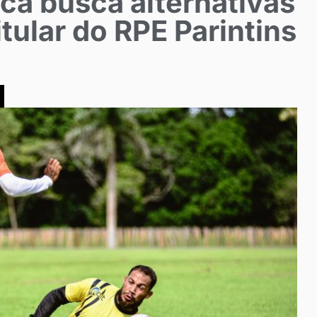
a busca alternativas
itular do RPE Parintins