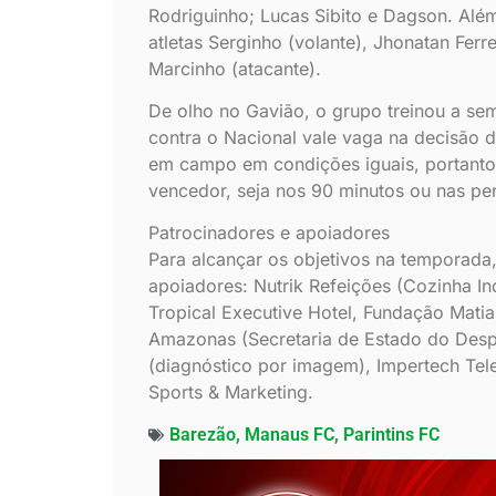
Rodriguinho; Lucas Sibito e Dagson. Além
atletas Serginho (volante), Jhonatan Ferre
Marcinho (atacante).
De olho no Gavião, o grupo treinou a sem
contra o Nacional vale vaga na decisão d
em campo em condições iguais, portanto,
vencedor, seja nos 90 minutos ou nas p
Patrocinadores e apoiadores
Para alcançar os objetivos na temporada
apoiadores: Nutrik Refeições (Cozinha Ind
Tropical Executive Hotel, Fundação Matia
Amazonas (Secretaria de Estado do Despor
(diagnóstico por imagem), Impertech Tel
Sports & Marketing.
Barezão
,
Manaus FC
,
Parintins FC