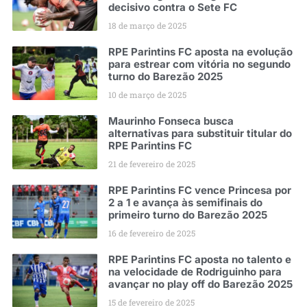
decisivo contra o Sete FC
18 de março de 2025
RPE Parintins FC aposta na evolução
para estrear com vitória no segundo
turno do Barezão 2025
10 de março de 2025
Maurinho Fonseca busca
alternativas para substituir titular do
RPE Parintins FC
21 de fevereiro de 2025
RPE Parintins FC vence Princesa por
2 a 1 e avança às semifinais do
primeiro turno do Barezão 2025
16 de fevereiro de 2025
RPE Parintins FC aposta no talento e
na velocidade de Rodriguinho para
avançar no play off do Barezão 2025
15 de fevereiro de 2025