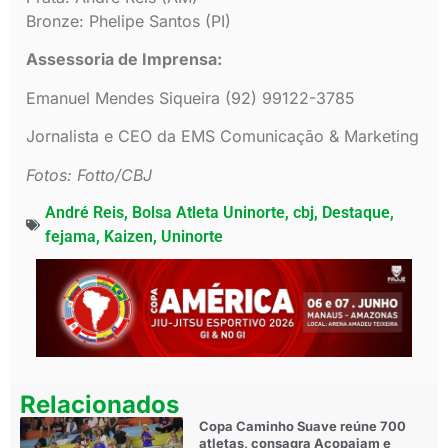
Bronze: Phelipe Santos (PI)
Assessoria de Imprensa:
Emanuel Mendes Siqueira (92) 99122-3785
Jornalista e CEO da EMS Comunicação & Marketing
Fotos: Fotto/CBJ
André Reis
,
Bolsa Atleta Uninorte
,
cbj
,
Destaque
,
fejama
,
Kaizen
,
Uninorte
Relacionados
Copa Caminho Suave reúne 700
atletas, consagra Acopajam e