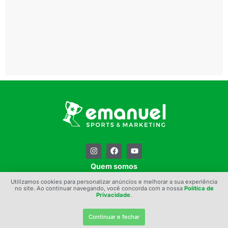
Quem somos
Contato
Utilizamos cookies para personalizar anúncios e melhorar a sua experiência
no site. Ao continuar navegando, você concorda com a nossa
Política de
Privacidade
.
Política de Privacidade
© 2025 – Emanuel Sports & Marketing – Todos os Direitos Reservados
Continuar e fechar