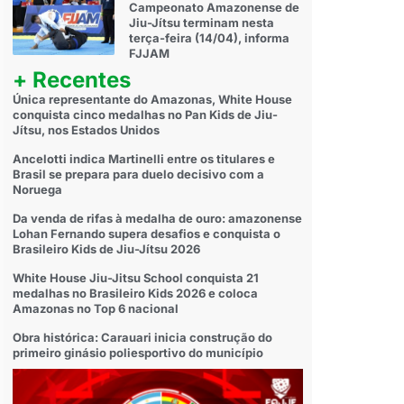
Campeonato Amazonense de
Jiu-Jítsu terminam nesta
terça-feira (14/04), informa
FJJAM
+ Recentes
Única representante do Amazonas, White House
conquista cinco medalhas no Pan Kids de Jiu-
Jítsu, nos Estados Unidos
Ancelotti indica Martinelli entre os titulares e
Brasil se prepara para duelo decisivo com a
Noruega
Da venda de rifas à medalha de ouro: amazonense
Lohan Fernando supera desafios e conquista o
Brasileiro Kids de Jiu-Jítsu 2026
White House Jiu-Jitsu School conquista 21
medalhas no Brasileiro Kids 2026 e coloca
Amazonas no Top 6 nacional
Obra histórica: Carauari inicia construção do
primeiro ginásio poliesportivo do município