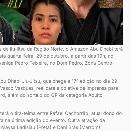
 de jiu-jítsu da Região Norte, o Amazon Abu Dhabi terá
a quarta-feira, 29 de outubro, a partir das 19h, no
Avenida Pedro Teixeira, no Dom Pedro, Zona Centro-
u Dhabi Jiu-Jítsu, que chega a 17ª edição no dia 29
asco Vasques, realizará a coletiva de imprensa para
ard, além do sorteio do GP da categoria Adulto
terá o tira-teima entre Rafael Cachorrão, atual dono do
ta na última edição do evento. Outra atração da
s Maysa Ladislau (Preta) e Dani Brás (Marrom).