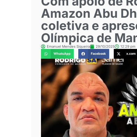
Com apoio de R
Amazon Abu Dha
coletiva e apres
Olímpica de Ma
Emanuel Mendes Siqueira
29/10/2025
12:29 pm
WhatsApp
Facebook
x.com