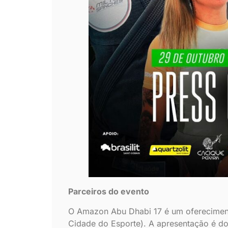
Parceiros do evento
O Amazon Abu Dhabi 17 é um ofereciment
Cidade do Esporte). A apresentação é do