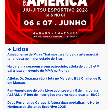
+ Lidos
Amazonense de Muay Thai mostra a força da arte marcial
tailandesa no maior estado do Brasil
Na cara, na coragem e sem patrocínio, atleta de Juruá-AM
vai à luta em evento de MMA na França
Atletas Dr. Guaraná vão à luta no Majestic BJJ Challenge 5,
em Manaus
Pan-Americano de Luta Livre acontece dia 9 de março, na
ALEAM, e 1º lote de inscrições encerra nesta quarta (19/02)
Davy Ferreira, de Carauari, fatura duas medalhas no Norte
Nordeste de Jiu-Jítsu Esportivo 2025