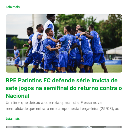
Leia mais
RPE Parintins FC defende série invicta de
sete jogos na semifinal do returno contra o
Nacional
Um time que deixou as derrotas para trás. É essa nova
mentalidade que entrará em campo nesta terça-feira (25/03), às
Leia mais