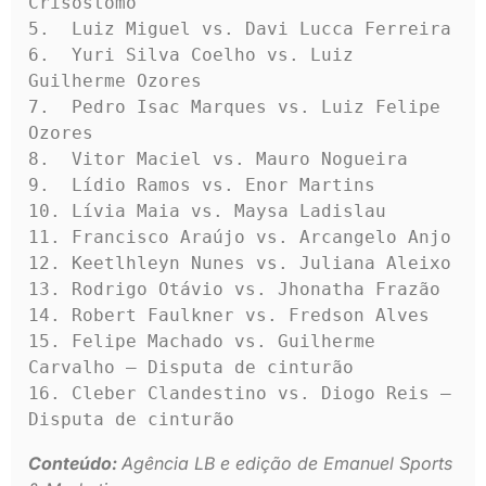
Crisóstomo

5.  Luiz Miguel vs. Davi Lucca Ferreira

6.  Yuri Silva Coelho vs. Luiz 
Guilherme Ozores

7.  Pedro Isac Marques vs. Luiz Felipe 
Ozores

8.  Vitor Maciel vs. Mauro Nogueira

9.  Lídio Ramos vs. Enor Martins

10. Lívia Maia vs. Maysa Ladislau

11. Francisco Araújo vs. Arcangelo Anjo

12. Keetlhleyn Nunes vs. Juliana Aleixo

13. Rodrigo Otávio vs. Jhonatha Frazão

14. Robert Faulkner vs. Fredson Alves

15. Felipe Machado vs. Guilherme 
Carvalho – Disputa de cinturão

16. Cleber Clandestino vs. Diogo Reis – 
Disputa de cinturão
Conteúdo:
Agência LB e edição de Emanuel Sports