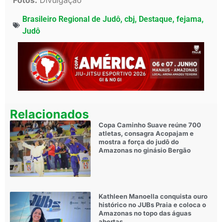
Fotos:
Divulgação
Brasileiro Regional de Judô
,
cbj
,
Destaque
,
fejama
,
Judô
Relacionados
Copa Caminho Suave reúne 700
atletas, consagra Acopajam e
mostra a força do judô do
Amazonas no ginásio Bergão
Kathleen Manoella conquista ouro
histórico no JUBs Praia e coloca o
Amazonas no topo das águas
abertas