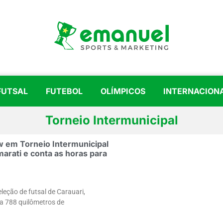
FUTSAL
FUTEBOL
OLÍMPICOS
INTERNACION
Torneio Intermunicipal
w em Torneio Intermunicipal
marati e conta as horas para
leção de futsal de Carauari,
 a 788 quilômetros de