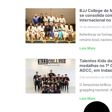
BJJ College de 
se consolida com
internacional no 
19 de dezembro de 202
Referência na formaç
cenário local, nacion
Leia Mais
Talentos Kids d
medalhas no 1º 
ADCC, em Indaia
3 de novembro de 2025
O Amazonas brilhou 
grappling nacional. 
Leia Mais