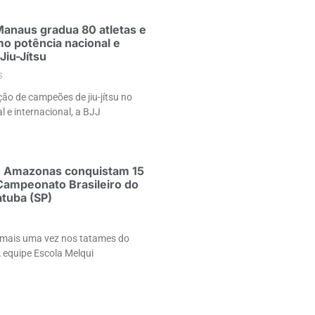
Manaus gradua 80 atletas e
o potência nacional e
Jiu-Jítsu
5
ão de campeões de jiu-jítsu no
al e internacional, a BJJ
o Amazonas conquistam 15
Campeonato Brasileiro do
tuba (SP)
mais uma vez nos tatames do
A equipe Escola Melqui