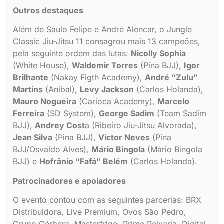
Outros destaques
Além de Saulo Felipe e André Alencar, o Jungle
Classic Jiu-Jítsu 11 consagrou mais 13 campeões,
pela seguinte ordem das lutas:
Nicolly Sophia
(White House),
Waldemir Torres
(Pina BJJ),
Igor
Brilhante
(Nakay Figth Academy),
André “Zulu”
Martins
(Anibal),
Levy Jackson
(Carlos Holanda),
Mauro Nogueira
(Carioca Academy),
Marcelo
Ferreira
(SD System),
George Sadim
(Team Sadim
BJJ),
Andrey Cost
a (Ribeiro Jiu-Jitsu Alvorada),
Jean Silva
(Pina BJJ),
Victor Neves
(Pina
BJJ/Osvaldo Alves),
Mário Bingola
(Mário Bingola
BJJ) e
Hofrânio “Fafá” Belém
(Carlos Holanda).
Patrocinadores e apoiadores
O evento contou com as seguintes parcerias: BRX
Distribuidora, Live Premium, Ovos São Pedro,