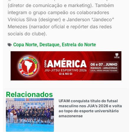
(diretor de comunicação e marketing). Também
integram o grupo campeão os colaboradores
Vinícius Silva (designer) e Janderson “Jandeco”
Menezes (narrador oficial e repórter das redes
sociais do clube).
Copa Norte
,
Destaque
,
Estrela do Norte
Relacionados
UFAM conquista título do futsal
masculino nos JUA’s 2026 e volta
ao topo do esporte universitário
amazonense