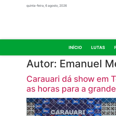
quinta-feira, 6 agosto, 2026
INÍCIO
LUTAS
Autor:
Emanuel Me
Carauari dá show em To
as horas para a grande 