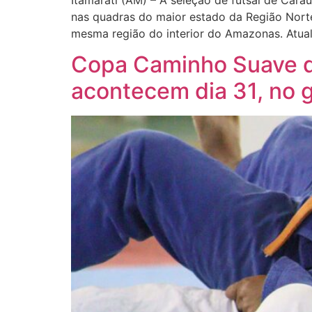
Itamarati (AM) – A seleção de futsal de Cara
nas quadras do maior estado da Região Norte
mesma região do interior do Amazonas. Atua
Copa Caminho Suave de
acontecem dia 31, no 