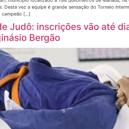
uari, município localizado a 788 quilômetros de Manaus, na
. Desta vez a equipe é grande sensação do Torneio Interm
l campeão […]
 Judô: inscrições vão até di
ginásio Bergão