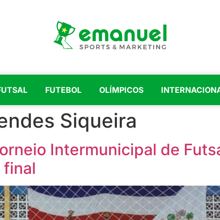
FUTSAL
FUTEBOL
OLÍMPICOS
INTERNACION
ndes Siqueira
rneio Intermunicipal de Futsa
final