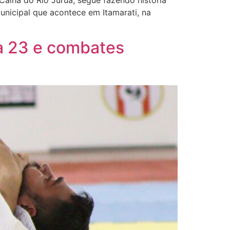
 Calha do Rio Juruá, segue fazendo história
unicipal que acontece em Itamarati, na
a 23 e combates