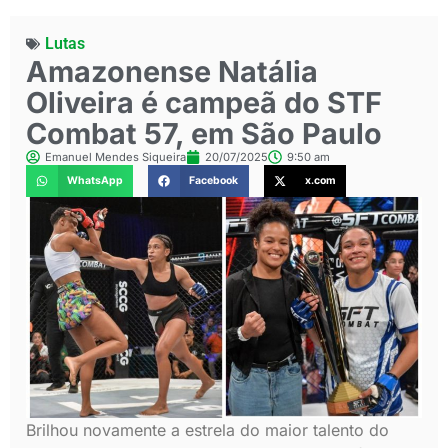
Lutas
Amazonense Natália
Oliveira é campeã do STF
Combat 57, em São Paulo
Emanuel Mendes Siqueira
20/07/2025
9:50 am
WhatsApp
Facebook
x.com
Brilhou novamente a estrela do maior talento do