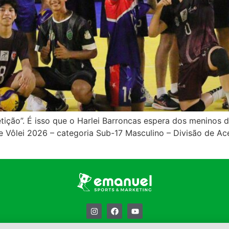
ção”. É isso que o Harlei Barroncas espera dos meninos da
e Vôlei 2026 – categoria Sub-17 Masculino – Divisão de Ace
Quem somos
Contato
Política de Privacidade