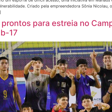
mo um esporte de difícil acesso, uma iniciativa em Manaus
lnerabilidade. Criado pela empreendedora Sônia Nicolau, o
]
 prontos para estreia no Camp
ub-17