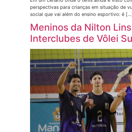
Em um cenário onde o tênis ainda é visto co
perspectivas para crianças em situação de vu
social que vai além do ensino esportivo: é […
Meninos da Nilton Lins
Interclubes de Vôlei S