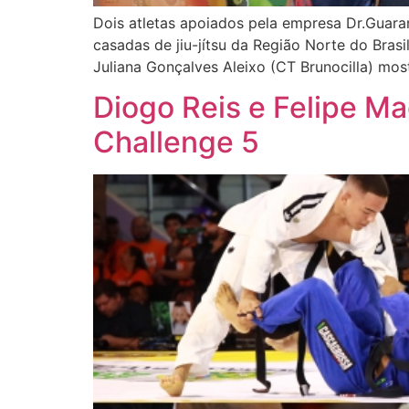
Dois atletas apoiados pela empresa Dr.Guara
casadas de jiu-jítsu da Região Norte do Bra
Juliana Gonçalves Aleixo (CT Brunocilla) mo
Diogo Reis e Felipe M
Challenge 5