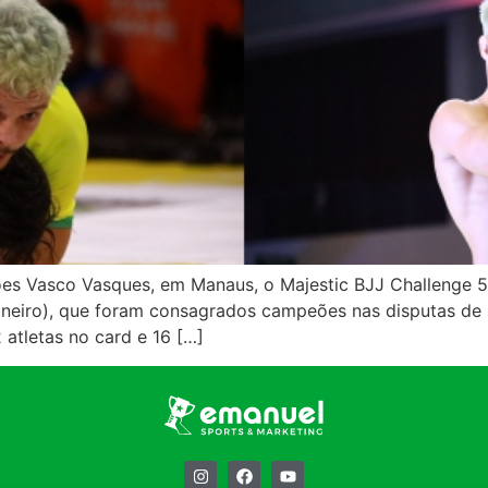
s Vasco Vasques, em Manaus, o Majestic BJJ Challenge 5 f
neiro), que foram consagrados campeões nas disputas de s
atletas no card e 16 […]