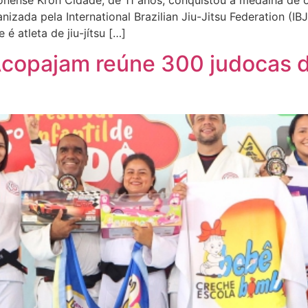
nense Kron Cidade, de 11 anos, conquistou a medalha de o
izada pela International Brazilian Jiu-Jitsu Federation (I
é atleta de jiu-jítsu […]
a Acopajam reúne 300 judocas 