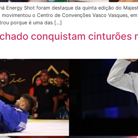
ná Energy Shot foram destaque da quinta edição do Majest
sil movimentou o Centro de Convenções Vasco Vasques, em 
strou porque é uma das […]
achado conquistam cinturões 