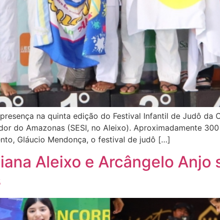
resença na quinta edição do Festival Infantil de Judô d
ador do Amazonas (SESI, no Aleixo). Aproximadamente 300
to, Gláucio Mendonça, o festival de judô […]
liana Aleixo e Arcângelo Anj
s